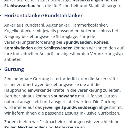
Stahlwasserbau
her, die für Sicherheit und Stabilität sorgen.
Horizontalanker/Rundstahlanker
Anker aus Rundstahl, Augenanker, Hammerkopfanker,
Kugelkopfanker mit jeweils passendem Ankeranschluss bei
Neigung beziehungsweise Schräglage: Für jede
Verankerungsanforderung bei
Spundwänden, Rohren,
Kombiwänden
oder
Schlitzwänden
können wir Ihnen den auf
Ihre individuellen Ansprüche abgestimmten Verankerungstyp
anbieten.
Gurtung
Eine adäquate Gurtung ist erforderlich, um die Ankerkräfte
sicher zu übertragen beziehungsweise die auf die
Hauptwand einwirkende Kräfte in die Verankerung zu leiten.
Darüber hinaus können
Spundwände
mit Hilfe von Gurten
optimal ausgesteift und ausgerichtet werden. Die Gurtung
wird immer auf das
jeweilige Spundwanddesign
abgestimmt.
Wir liefern Ihnen die passende Lösung inklusive Gurtbolzen.
Zudem bieten wir
Festmacheinrichtungen
wie verschiedene
Poller
,
Nischenpoller
und
Haltekreuze
an.