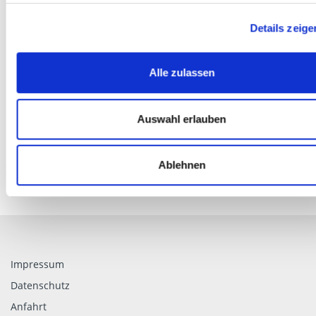
Details zeige
Alle zulassen
Brücke über den Fluss Genil / Granada A-44 Albolote - Santa
Fe
Auswahl erlauben
Ablehnen
Impressum
Datenschutz
Anfahrt