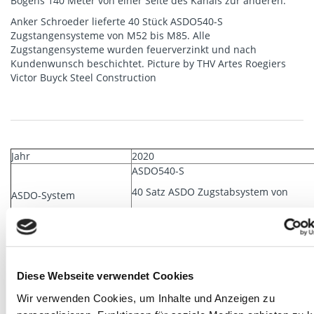
Bogens 140 Meter von einer Seite des Kanals zur anderen.
Anker Schroeder lieferte 40 Stück ASDO540-S
Zugstangensysteme von M52 bis M85. Alle
Zugstangensysteme wurden feuerverzinkt und nach
Kundenwunsch beschichtet. Picture by THV Artes Roegiers
Victor Buyck Steel Construction
Jahr
2020
ASDO540-S
40 Satz ASDO Zugstabsystem von
ASDO-System
M52 bis M85
Tragfähigkeit
2494 kN
Ähnliche Projekte
Suprasel, Ciney, Oelegem
Diese Webseite verwendet Cookies
Wir verwenden Cookies, um Inhalte und Anzeigen zu