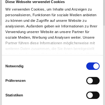
Diese Webseite verwendet Cookies
CONGRATULATIONS FOR OBTAINING HIS MASTER OF
SCIENCE IN MECHANICAL ENGINEERING
Wir verwenden Cookies, um Inhalte und Anzeigen zu
personalisieren, Funktionen für soziale Medien anbieten
zu können und die Zugriffe auf unsere Website zu
analysieren. Außerdem geben wir Informationen zu Ihrer
Verwendung unserer Website an unsere Partner für
soziale Medien, Werbung und Analysen weiter. Unsere
Partner führen diese Informationen möglicherweise mit
weiteren Daten zusammen, die Sie ihnen bereitgestellt
haben oder die sie im Rahmen Ihrer Nutzung der Dienste
gesammelt haben.
Einwilligungsauswahl
Notwendig
Präferenzen
Statistiken